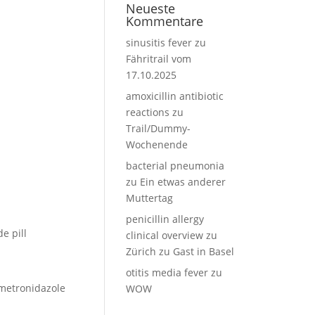
Neueste
Kommentare
sinusitis fever
zu
Fähritrail vom
17.10.2025
amoxicillin antibiotic
reactions
zu
Trail/Dummy-
Wochenende
bacterial pneumonia
zu
Ein etwas anderer
Muttertag
penicillin allergy
e pill
clinical overview
zu
Zürich zu Gast in Basel
otitis media fever
zu
 metronidazole
WOW