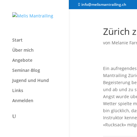
info@melismantrailing.ch
Zürich z
Start
von
Melanie Far
Über mich
Angebote
Ein aufregendes
Seminar-Blog
Mantrailing Zür
Jugend und Hund
Begeisterung b
und ab und zu s
Links
Angst wurde übe
Anmelden
Wetter spielte m
bin glücklich, d
Instruktor kenne
«Rucksack» mitge