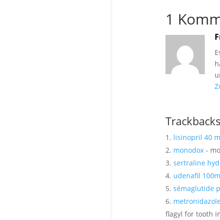
1 Komm
F
E
h
u
Z
Trackback
lisinopril 40 
monodox
- m
sertraline hyd
udenafil 100
sémaglutide p
metronidazole 
flagyl for tooth i