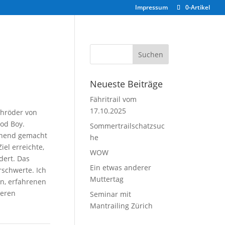
Impressum
0-Artikel
Neueste Beiträge
Fähritrail vom
17.10.2025
chröder von
od Boy.
Sommertrailschatzsuc
nnend gemacht
he
el erreichte,
WOW
dert. Das
Ein etwas anderer
rschwerte. Ich
Muttertag
en, erfahrenen
seren
Seminar mit
Mantrailing Zürich