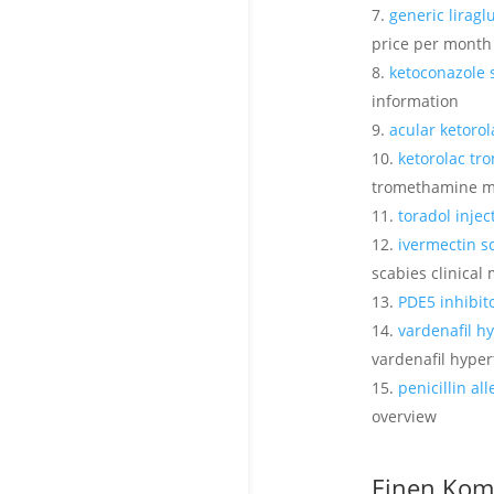
generic liragl
price per month
ketoconazole
information
acular ketorol
ketorolac tr
tromethamine me
toradol injec
ivermectin s
scabies clinica
PDE5 inhibit
vardenafil h
vardenafil hyper
penicillin al
overview
Einen Kom