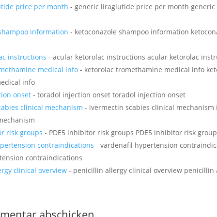
utide price per month
- generic liraglutide price per month generic 
 shampoo information
- ketoconazole shampoo information ketoco
ac instructions
- acular ketorolac instructions acular ketorolac inst
omethamine medical info
- ketorolac tromethamine medical info ket
dical info
tion onset
- toradol injection onset toradol injection onset
cabies clinical mechanism
- ivermectin scabies clinical mechanism 
l mechanism
or risk groups
- PDE5 inhibitor risk groups PDE5 inhibitor risk grou
ypertension contraindications
- vardenafil hypertension contraindic
tension contraindications
lergy clinical overview
- penicillin allergy clinical overview penicillin 
mentar abschicken