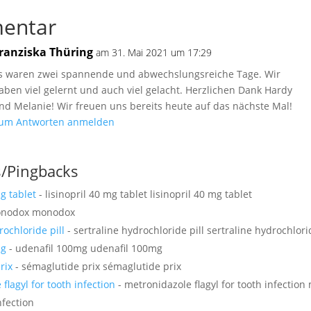
entar
ranziska Thüring
am 31. Mai 2021 um 17:29
s waren zwei spannende und abwechslungsreiche Tage. Wir
aben viel gelernt und auch viel gelacht. Herzlichen Dank Hardy
nd Melanie! Wir freuen uns bereits heute auf das nächste Mal!
um Antworten anmelden
s/Pingbacks
mg tablet
- lisinopril 40 mg tablet lisinopril 40 mg tablet
onodox monodox
rochloride pill
- sertraline hydrochloride pill sertraline hydrochlorid
mg
- udenafil 100mg udenafil 100mg
rix
- sémaglutide prix sémaglutide prix
flagyl for tooth infection
- metronidazole flagyl for tooth infection
nfection