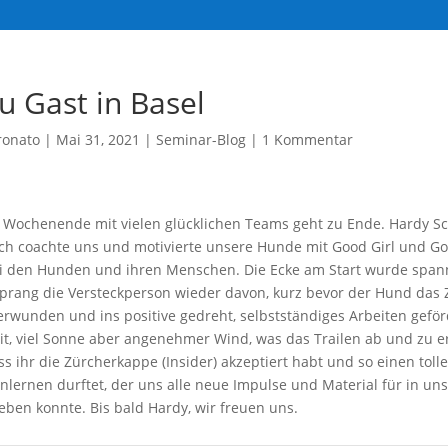
u Gast in Basel
ronato
|
Mai 31, 2021
|
Seminar-Blog
|
1 Kommentar
 Wochenende mit vielen glücklichen Teams geht zu Ende. Hardy S
ich coachte uns und motivierte unsere Hunde mit Good Girl und Go
ei den Hunden und ihren Menschen. Die Ecke am Start wurde spa
prang die Versteckperson wieder davon, kurz bevor der Hund das Zi
rwunden und ins positive gedreht, selbstständiges Arbeiten geför
it, viel Sonne aber angenehmer Wind, was das Trailen ab und zu e
ass ihr die Zürcherkappe (Insider) akzeptiert habt und so einen toll
nlernen durftet, der uns alle neue Impulse und Material für in un
ben konnte. Bis bald Hardy, wir freuen uns.